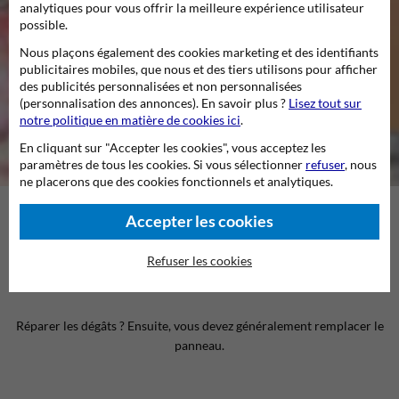
analytiques pour vous offrir la meilleure expérience utilisateur
possible.
Nous plaçons également des cookies marketing et des identifiants
publicitaires mobiles, que nous et des tiers utilisons pour afficher
des publicités personnalisées et non personnalisées
(personnalisation des annonces). En savoir plus ?
Lisez tout sur
notre politique en matière de cookies ici
.
En cliquant sur "Accepter les cookies", vous acceptez les
paramètres de tous les cookies. Si vous sélectionner
refuser
, nous
ne placerons que des cookies fonctionnels et analytiques.
Les autocollants et les graffitis sur les
Accepter les cookies
panneaux de signalisation sont un
Refuser les cookies
problème courant et coûteux.
Réparer les dégâts ? Ensuite, vous devez généralement remplacer le
panneau.