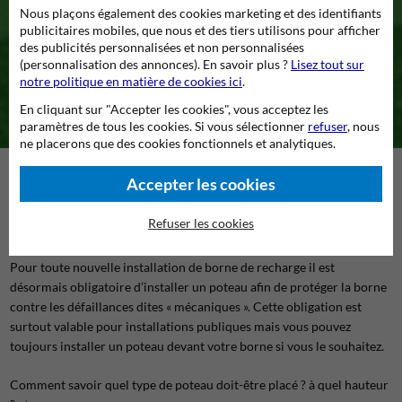
mise en place de nouvelles
Nous plaçons également des cookies marketing et des identifiants
bornes électriques ?
publicitaires mobiles, que nous et des tiers utilisons pour afficher
des publicités personnalisées et non personnalisées
(personnalisation des annonces). En savoir plus ?
Lisez tout sur
Arrêté royal du 05 mars 2023
notre politique en matière de cookies ici
.
En cliquant sur "Accepter les cookies", vous acceptez les
paramètres de tous les cookies. Si vous sélectionner
refuser
, nous
ne placerons que des cookies fonctionnels et analytiques.
Quel poteau choisir pour protéger les bornes de
Accepter les cookies
recharges électriques suite à l’arrêté royal du
Refuser les cookies
05 Mars 2023 ?
Pour toute nouvelle installation de borne de recharge il est
désormais obligatoire d’installer un poteau afin de protéger la borne
contre les défaillances dites « mécaniques ». Cette obligation est
surtout valable pour installations publiques mais vous pouvez
toujours installer un poteau devant votre borne si vous le souhaitez.
Comment savoir quel type de poteau doit-être placé ? à quel hauteur